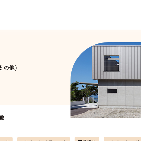
その他)
他