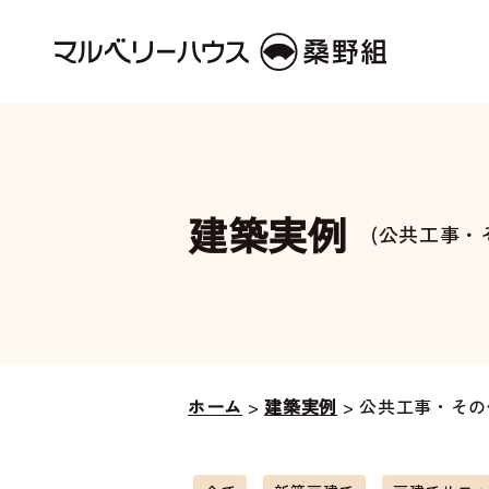
建築実例
(公共工事・
ホーム
>
建築実例
>
公共工事・その