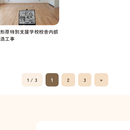
屋形原特別支援学校校舎内部
改造工事
1 / 3
1
2
3
»