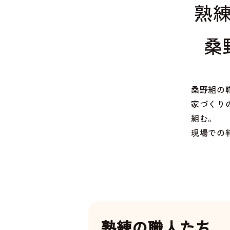
熟
桑
桑野組の
家づくり
組む。
現場での
熟練の職人たち