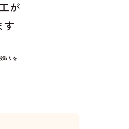
工が
ます
段取りを