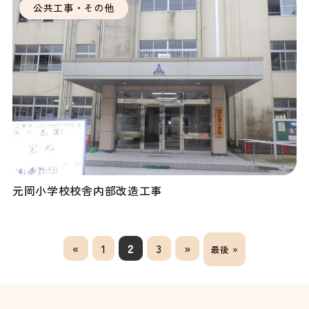
公共工事・その他
元岡小学校校舎内部改造工事
«
1
2
3
»
最後 »