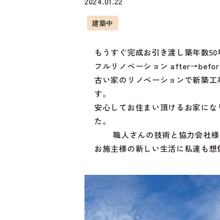
2024.01.22
建築中
もうすぐ完成お引き渡し築年数5
フルリノベーション after→befor
古い家のリノベーションで新築工
す。 
安心してお住まい頂けるお家にな
職人さんの技
お施主様の新しい生活に私達も想