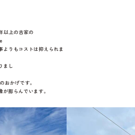
0年以上の古家の
e
事よりもコストは抑えられま
耐震補強もし
りまし
た
術と協力会社様のおかげ
像が膨らんでいます。