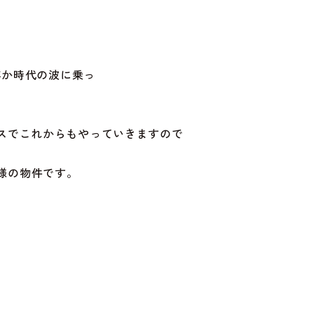
何年か時代の波に乗っ
て 
ースでこれからもやっていきますので
様の物件です。